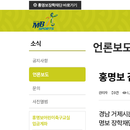
홍명보장학재단 바로가기
소식
언론보
공지사항
홍명보 
언론보도
문의
관리자
0건
6,
사진앨범
경남 거제시는
홍명보어린이축구교실
명보 장학재단
입금계좌