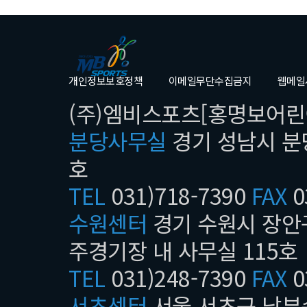
개인정보보호정책
이메일무단수집금지
웹메일
(주)엠비스포츠[홍명보어린이
분당사무실
경기 성남시 분당
호
TEL
031)718-7390
FAX
0
수원센터
경기 수원시 장안구
주경기장 내 사무실 115호
TEL
031)248-7390
FAX
0
서초센터
서울 서초구 남부순