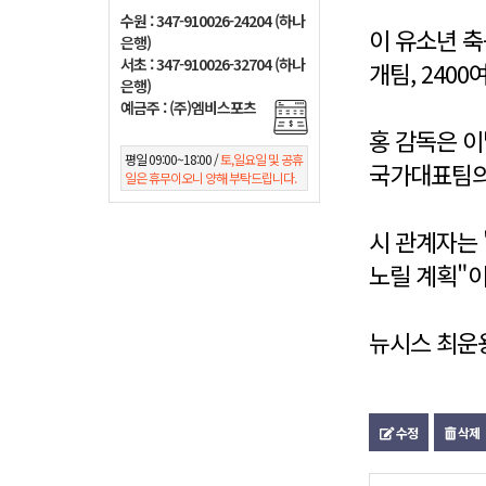
수원 : 347-910026-24204 (하나
이 유소년 
은행)
서초 : 347-910026-32704 (하나
개팀, 240
은행)
예금주 : (주)엠비스포츠
홍 감독은 이
평일 09:00~18:00 /
토,일요일 및 공휴
국가대표팀의
일은 휴무이오니 양해 부탁드립니다.
시 관계자는
노릴 계획"이
뉴시스 최운용 기
수정
삭제