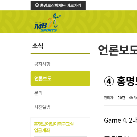
홍명보장학재단 바로가기
소식
언론보
공지사항
④ 홍명
언론보도
문의
관리자
0건
5,
사진앨범
Game 4.
홍명보어린이축구교실
입금계좌