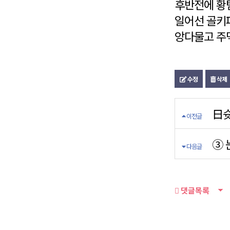
후반전에 황팀
일어선 골키퍼
앙다물고 주먹
수정
삭제
日슛
이전글
③ 
다음글
댓글목록