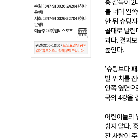
홍 감독이 2
수원 : 347-910026-24204 (하나
뿔 너머 왼쪽
은행)
서초 : 347-910026-32704 (하나
한 뒤 슈팅지
은행)
골대로 날린다
예금주 : (주)엠비스포츠
과다. 결과보
평일 09:00~18:00 /
토,일요일 및 공휴
높인다.
일은 휴무이오니 양해 부탁드립니다.
‘슈팅보다 패
발 위치를 잡
안쪽 옆면으로
국의 4강을 
어린이들의 
쉽지 않다. 
찬 사람이 주