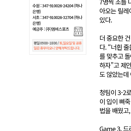
7명씩 조를 
수원 : 347-910026-24204 (하나
아오는 릴레이
은행)
서초 : 347-910026-32704 (하나
있다.
은행)
예금주 : (주)엠비스포츠
더 중요한 건
평일 09:00~18:00 /
토,일요일 및 공휴
다. “너흰 
일은 휴무이오니 양해 부탁드립니다.
를 맞추고 돌
하자”고 제안
도 않았는데 
청팀이 3-2
이 입이 삐죽
법을 배웠고,
Game 3. 