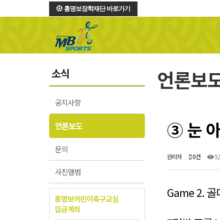
홍명보장학재단 바로가기
소식
언론보
공지사항
③ 눈 
언론보도
문의
관리자
0건
5,
사진앨범
Game 2. 
홍명보어린이축구교실
입금계좌