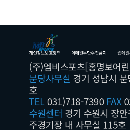
개인정보보호정책
이메일무단수집금지
웹메일
(주)엠비스포츠[홍명보어린이
분당사무실
경기 성남시 분당
호
TEL
031)718-7390
FAX
0
수원센터
경기 수원시 장안구
주경기장 내 사무실 115호