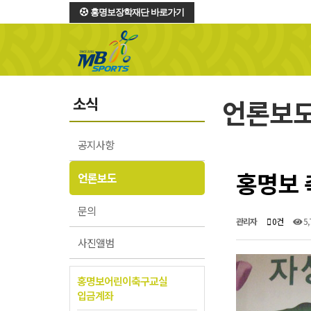
홍명보장학재단 바로가기
소식
언론보
공지사항
홍명보 
언론보도
문의
관리자
0건
5,
사진앨범
홍명보어린이축구교실
입금계좌