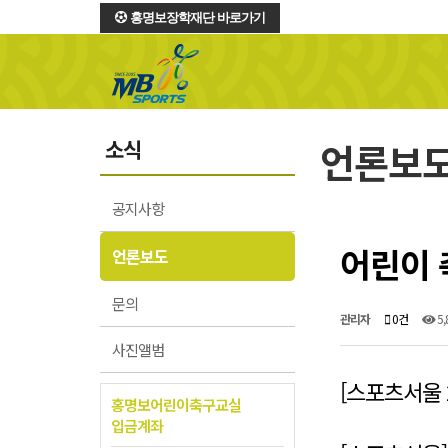
홍명보장학재단 바로가기
소식
언론보
공지사항
어린이 
언론보도
문의
관리자
0건
5,
사진앨범
[스포츠서울 20
홍명보어린이축구교실
입금계좌