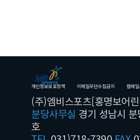
개인정보보호정책
이메일무단수집금지
웹메일
(주)엠비스포츠[홍명보어린이
분당사무실
경기 성남시 분당
호
TEL
031)718-7390
FAX
0