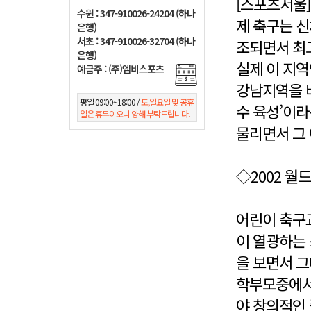
[스포츠서울]
수원 : 347-910026-24204 (하나
제 축구는 
은행)
서초 : 347-910026-32704 (하나
조되면서 최
은행)
실제 이 지역
예금주 : (주)엠비스포츠
강남지역을 비
평일 09:00~18:00 /
토,일요일 및 공휴
수 육성’이라
일은 휴무이오니 양해 부탁드립니다.
물리면서 그
◇2002 월
어린이 축구교
이 열광하는
을 보면서 그
학부모중에서는
야 창의적인