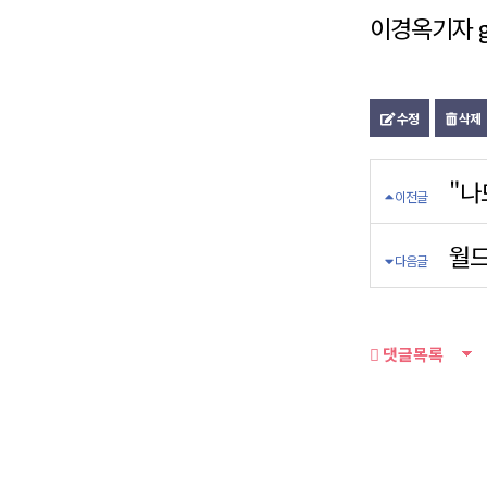
이경옥기자 g
수정
삭제
"나
이전글
월드
다음글
댓글목록