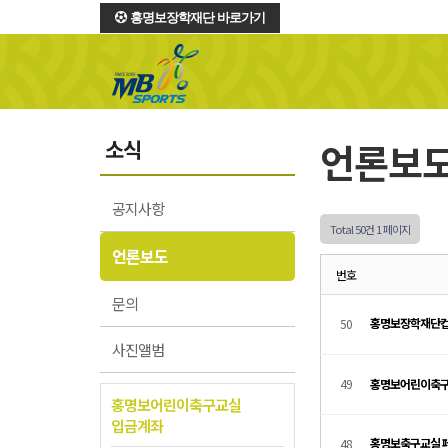
홍명보장학재단 바로가기
소식
언론보
공지사항
Total 50건
1 페이지
언론보도
번호
문의
홍명보장학재단컵
50
사진앨범
49
홍명보어린이축구
홍명보어린이축구교실
입금계좌
홍명보축구교실 
48