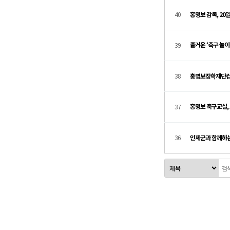
40
홍명보 감독, 2
즐거운 ‘축구 놀
39
38
홍명보장학재단컵
홍명보 축구교실,
37
36
인제군과 함께하
맨끝