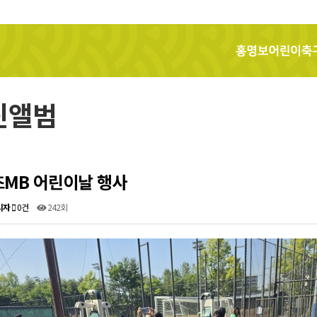
홍명보어린이축구교실
진앨범
MB 어린이날 행사
리자
0건
242회