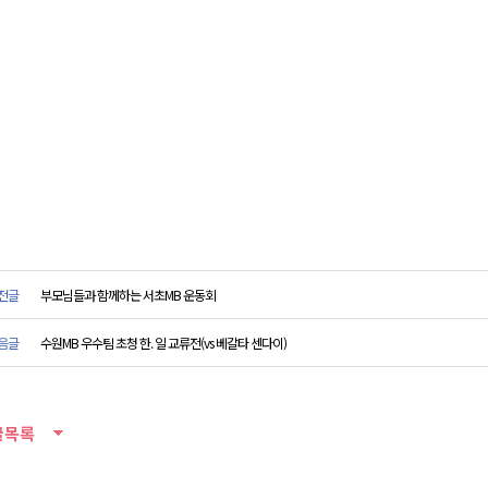
전글
부모님들과 함께하는 서초MB 운동회
음글
수원MB 우수팀 초청 한. 일 교류전(vs 베갈타 센다이)
글목록