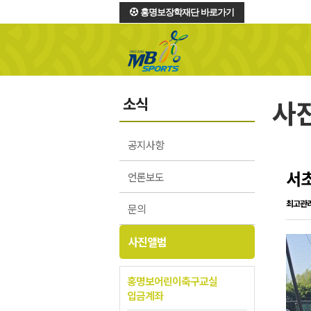
홍명보장학재단 바로가기
소식
사
공지사항
서초
언론보도
최고관
문의
사진앨범
홍명보어린이축구교실
입금계좌