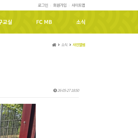
로그인
회원가입
사이트맵
FC MB
소식
소식
사진앨범
26-05-27 18:50