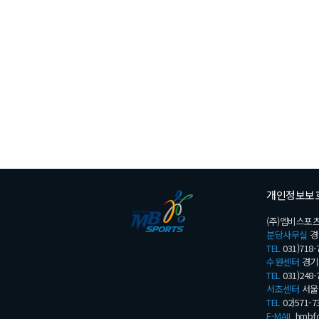
개인정보보
(주)엠비스포츠
분당사무실
경
TEL
031)718-
수원센터
경기 
TEL
031)248-
서초센터
서울 
TEL
02)571-7
E-MAIL
hmbfo