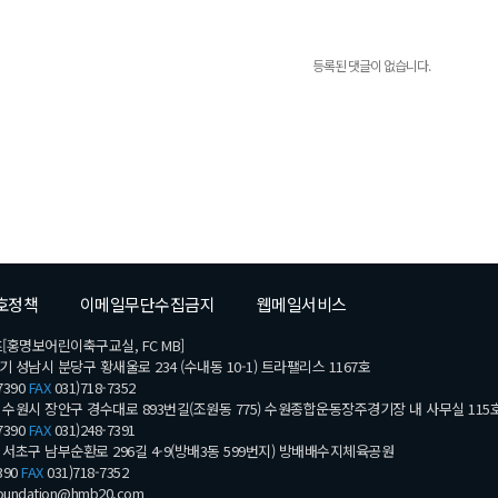
등록된 댓글이 없습니다.
호정책
이메일무단수집금지
웹메일서비스
[홍명보어린이축구교실, FC MB]
기 성남시 분당구 황새울로 234 (수내동 10-1) 트라팰리스 1167호
7390
FAX
031)718-7352
수원시 장안구 경수대로 893번길(조원동 775) 수원종합운동장주경기장 내 사무실 115
7390
FAX
031)248-7391
서초구 남부순환로 296길 4-9(방배3동 599번지) 방배배수지체육공원
390
FAX
031)718-7352
undation@hmb20.com