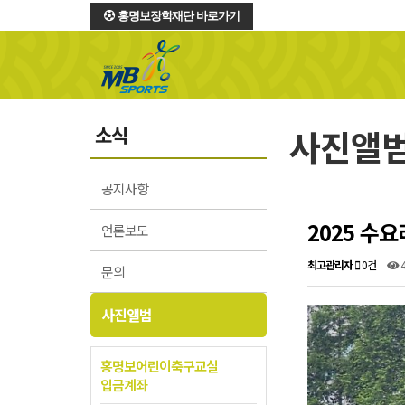
홍명보장학재단 바로가기
소식
사진앨
공지사항
2025 수
언론보도
최고관리자
0건
문의
사진앨범
홍명보어린이축구교실
입금계좌