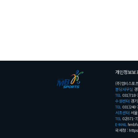
개인정보보
(주)엠비스포츠
분당사무실
경
TEL
031)718-
수원센터
경기 
TEL
031)248-
서초센터
서울 
TEL
02)571-7
E-MAIL
hmbfo
국세청 :
http