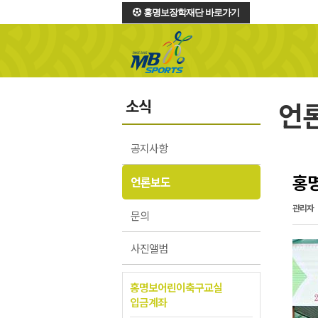
홍명보장학재단 바로가기
소식
언
공지사항
홍명
언론보도
관리자
문의
사진앨범
홍명보어린이축구교실
입금계좌