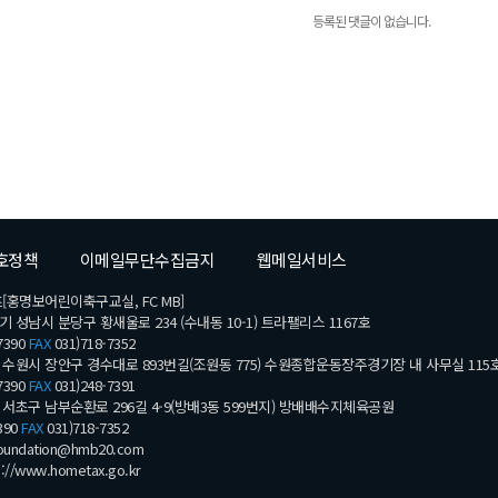
등록된 댓글이 없습니다.
호정책
이메일무단수집금지
웹메일서비스
[홍명보어린이축구교실, FC MB]
기 성남시 분당구 황새울로 234 (수내동 10-1) 트라팰리스 1167호
7390
FAX
031)718-7352
수원시 장안구 경수대로 893번길(조원동 775) 수원종합운동장주경기장 내 사무실 115
7390
FAX
031)248-7391
서초구 남부순환로 296길 4-9(방배3동 599번지) 방배배수지체육공원
390
FAX
031)718-7352
undation@hmb20.com
s://www.hometax.go.kr