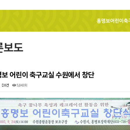
홍명보어린이축구교실
론보도
보 어린이 축구교실 수원에서 창단
0건
5,843회