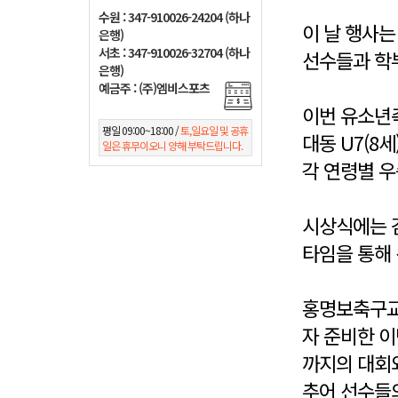
수원 : 347-910026-24204 (하나
이 날 행사는
은행)
서초 : 347-910026-32704 (하나
선수들과 학부
은행)
예금주 : (주)엠비스포츠
이번 유소년축
평일 09:00~18:00 /
토,일요일 및 공휴
대동 U7(8세
일은 휴무이오니 양해 부탁드립니다.
각 연령별 
시상식에는 
타임을 통해 
홍명보축구교
자 준비한 이
까지의 대회와
추어 선수들의