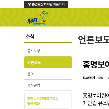
홍명보장학재단 바로가기
소식
언론보
공지사항
홍명보
언론보도
문의
최고관리자
0건
사진앨범
홍명보어린이
홍명보어린이축구교실
재단컵 유소
입금계좌