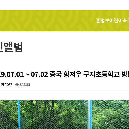
홍명보어린이축구교실
진앨범
19.07.01 ~ 07.02 중국 항저우 구지초등학교 
리자
0건
3,053회