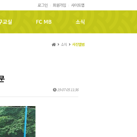
로그인
회원가입
사이트맵
FC MB
소식
소식
사진앨범
방문
19-07-05 11:36