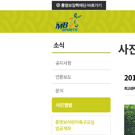
홍명보장학재단 바로가기
소식
사
공지사항
20
언론보도
최고관
문의
사진앨범
홍명보어린이축구교실
입금계좌